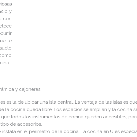
iosas
acio y
na con
etece
currir
que te
suelo
 como
cina.
rámica y cajoneras
 es la de ubicar una isla central. La ventaja de las islas es qu
 de la cocina queda libre. Los espacios se amplían y la cocina
 que todos los instrumentos de cocina queden accesibles, para
 tipo de accesorios.
instala en el perímetro de la cocina. La cocina en U es especi