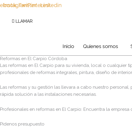
cebook
Instagram
Twitter
Pinterest
Linkedin
623 128 114
info@reformascordoba.com.es
LLAMAR
PRESUPUESTO
Inicio
Quienes somos
Reformas en El Carpio Córdoba
Las reformas en El Carpio para su vivienda, local o cualquie
profesionales de reformas integrales, pintura, diseño de inte
Las reformas y su gestión las llevara a cabo nuestro personal
rápida solución a las instalaciones necesarias.
Profesionales en reformas en El Carpio: Encuentra la empresa c
Pidenos presupuesto