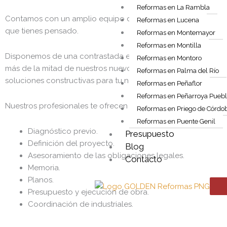
Reformas en La Rambla
Contamos con un amplio equipo de expertos del mundo del int
Reformas en Lucena
que tienes pensado.
Reformas en Montemayor
Reformas en Montilla
Disponemos de una contrastada experiencia en reformas de l
Reformas en Montoro
más de la mitad de nuestros nuevos proyectos provienen de c
Reformas en Palma del Río
soluciones constructivas para tu negocio, con los materiales
Reformas en Peñaflor
Reformas en Peñarroya Pueb
Nuestros profesionales te ofrecen un servicio completo y ad
Reformas en Priego de Córdo
Reformas en Puente Genil
Diagnóstico previo.
Presupuesto
Definición del proyecto.
Blog
Asesoramiento de las obligaciones legales.
Contacto
Memoria.
Planos.
Presupuesto y ejecución de obra.
Coordinación de industriales.