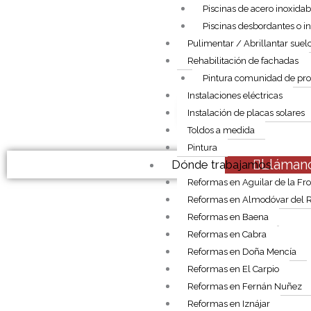
Piscinas de acero inoxidab
Piscinas desbordantes o in
Pulimentar / Abrillantar suel
Rehabilitación de fachadas
Pintura comunidad de pro
Instalaciones eléctricas
Deja tu p
Instalación de placas solares
Toldos a medida
Pintura
Llámano
Dónde trabajamos
Reformas en Aguilar de la Fro
Reformas en Almodóvar del R
Reformas en Baena
Reformas en Cabra
Reformas en Doña Mencía
Reformas en El Carpio
Reformas en Fernán Nuñez
Reformas en Iznájar