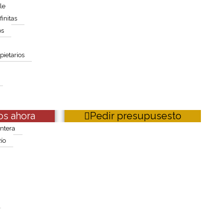
le
finitas
os
pietarios
royecto en manos de pro
s ahora
Pedir presupusesto
ntera
ío
Reformas integrales de oficinas en Córdoba