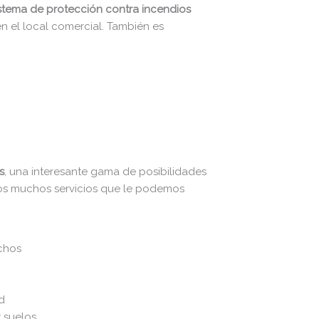
istema de protección contra incendios
en el local comercial. También es
s
, una interesante gama de posibilidades
los muchos servicios que le podemos
echos
d
 suelos